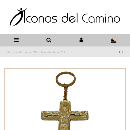
0
Inicio
Orfebrería
Llaveros / Pins
Llavero Cruz Itinerante Nº 8