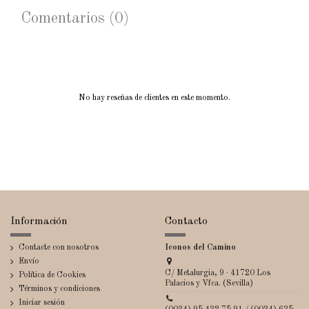
Comentarios (0)
No hay reseñas de clientes en este momento.
Información
Contacto
Contacte con nosotros
Iconos del Camino
Envío
C/ Metalurgia, 9 · 41720 Los
Política de Cookies
Palacios y Vfca. (Sevilla)
Términos y condiciones
Iniciar sesión