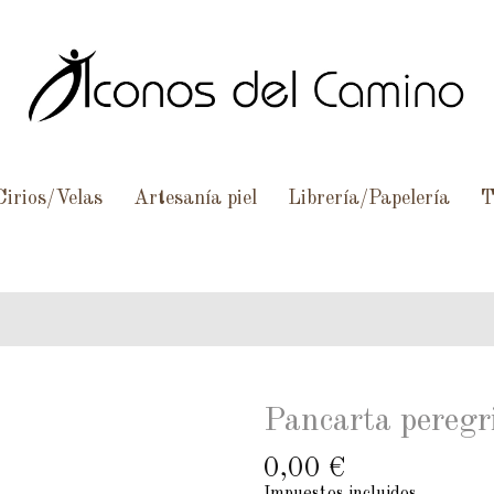
Cirios/Velas
Artesanía piel
Librería/Papelería
T
Pancarta peregr
0,00 €