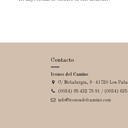
Contacto
Iconos del Camino
C/ Metalurgia, 9 · 41720 Los Palac
(0034) 95 432 75 91 / (0034) 635
info@iconosdelcamino.com