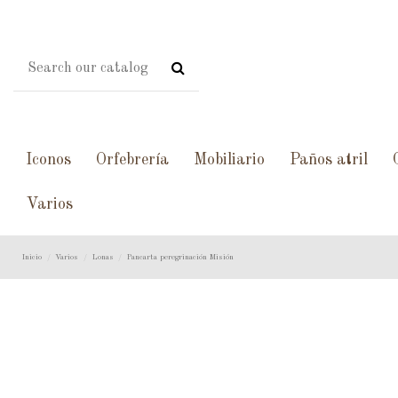
Iconos
Orfebrería
Mobiliario
Paños atril
Varios
Inicio
Varios
Lonas
Pancarta peregrinación Misión