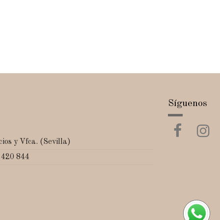
Síguenos
ios y Vfca. (Sevilla)
 420 844