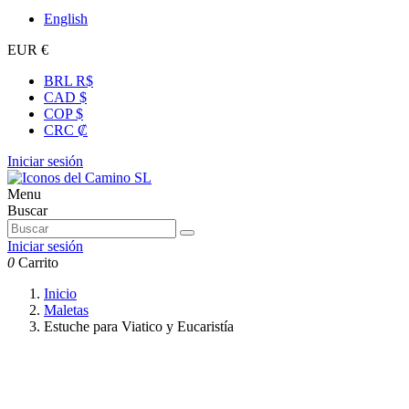
English
EUR €
BRL R$
CAD $
COP $
CRC ₡
Iniciar sesión
Menu
Buscar
Iniciar sesión
0
Carrito
Inicio
Maletas
Estuche para Viatico y Eucaristía