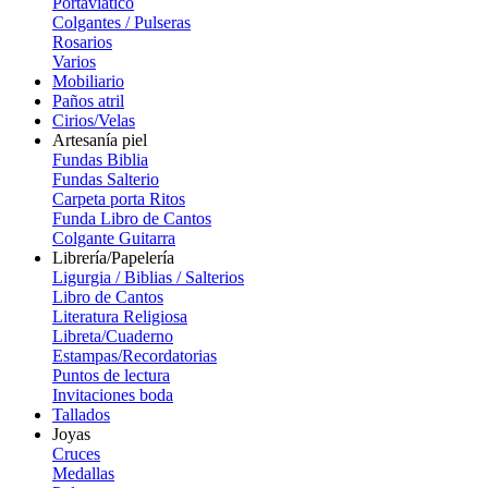
Portaviatico
Colgantes / Pulseras
Rosarios
Varios
Mobiliario
Paños atril
Cirios/Velas
Artesanía piel
Fundas Biblia
Fundas Salterio
Carpeta porta Ritos
Funda Libro de Cantos
Colgante Guitarra
Librería/Papelería
Ligurgia / Biblias / Salterios
Libro de Cantos
Literatura Religiosa
Libreta/Cuaderno
Estampas/Recordatorias
Puntos de lectura
Invitaciones boda
Tallados
Joyas
Cruces
Medallas