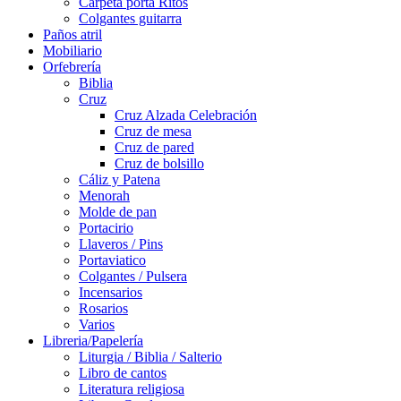
Carpeta porta Ritos
Colgantes guitarra
Paños atril
Mobiliario
Orfebrería
Biblia
Cruz
Cruz Alzada Celebración
Cruz de mesa
Cruz de pared
Cruz de bolsillo
Cáliz y Patena
Menorah
Molde de pan
Portacirio
Llaveros / Pins
Portaviatico
Colgantes / Pulsera
Incensarios
Rosarios
Varios
Libreria/Papelería
Liturgia / Biblia / Salterio
Libro de cantos
Literatura religiosa