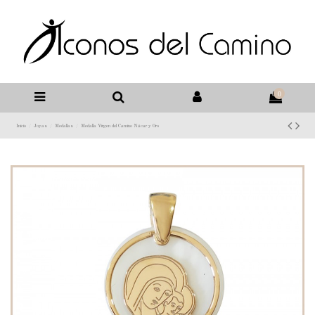
0
Inicio
Joyas
Medallas
Medalla Virgen del Camino Nácar y Oro