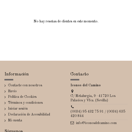
No hay reseñas de clientes en este momento.
Información
Contacto
Contacte con nosotros
Iconos del Camino
Envío
C/ Metalurgia, 9 · 41720 Los
Política de Cookies
Palacios y Vfca. (Sevilla)
Términos y condiciones
Iniciar sesión
(0034) 95 432 75 91 / (0034) 635
Declaración de Accesibilidad
420 844
Mi cuenta
info@iconosdelcamino.com
Síguenos