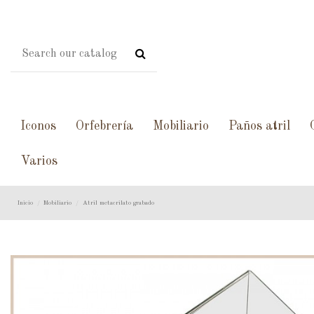
Iconos
Orfebrería
Mobiliario
Paños atril
Varios
Inicio
Mobiliario
Atril metacrilato grabado