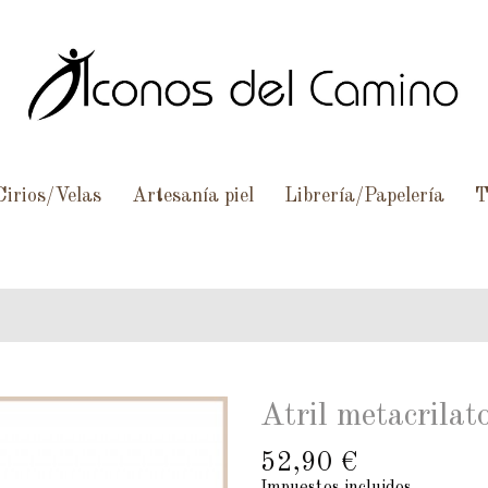
Cirios/Velas
Artesanía piel
Librería/Papelería
T
Atril metacrilat
52,90 €