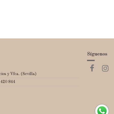
Síguenos
ios y Vfca. (Sevilla)
 420 844