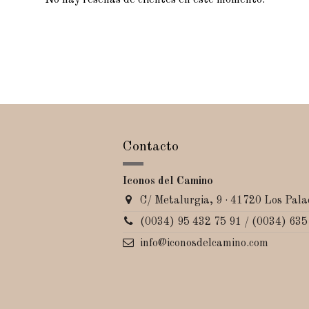
No hay reseñas de clientes en este momento.
Contacto
Iconos del Camino
C/ Metalurgia, 9 · 41720 Los Palac
(0034) 95 432 75 91 / (0034) 635
info@iconosdelcamino.com