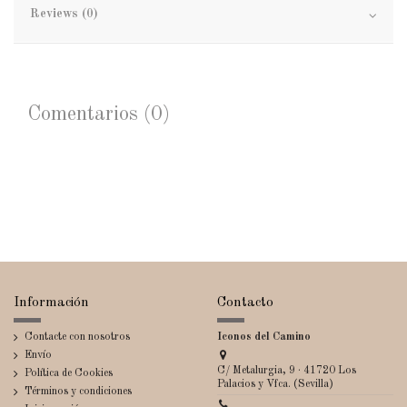
Reviews (0)
Comentarios (0)
Información
Contacto
Contacte con nosotros
Iconos del Camino
Envío
C/ Metalurgia, 9 · 41720 Los
Política de Cookies
Palacios y Vfca. (Sevilla)
Términos y condiciones