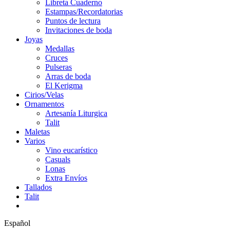
Libreta Cuaderno
Estampas/Recordatorias
Puntos de lectura
Invitaciones de boda
Joyas
Medallas
Cruces
Pulseras
Arras de boda
El Kerigma
Cirios/Velas
Ornamentos
Artesanía Liturgica
Talit
Maletas
Varios
Vino eucarístico
Casuals
Lonas
Extra Envíos
Tallados
Talit
Español