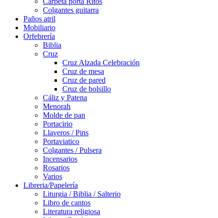
Carpeta porta Ritos
Colgantes guitarra
Paños atril
Mobiliario
Orfebrería
Biblia
Cruz
Cruz Alzada Celebración
Cruz de mesa
Cruz de pared
Cruz de bolsillo
Cáliz y Patena
Menorah
Molde de pan
Portacirio
Llaveros / Pins
Portaviatico
Colgantes / Pulsera
Incensarios
Rosarios
Varios
Libreria/Papelería
Liturgia / Biblia / Salterio
Libro de cantos
Literatura religiosa