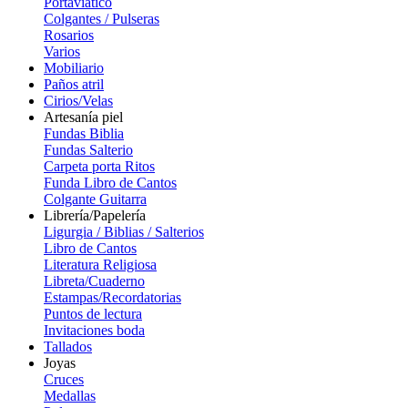
Portaviatico
Colgantes / Pulseras
Rosarios
Varios
Mobiliario
Paños atril
Cirios/Velas
Artesanía piel
Fundas Biblia
Fundas Salterio
Carpeta porta Ritos
Funda Libro de Cantos
Colgante Guitarra
Librería/Papelería
Ligurgia / Biblias / Salterios
Libro de Cantos
Literatura Religiosa
Libreta/Cuaderno
Estampas/Recordatorias
Puntos de lectura
Invitaciones boda
Tallados
Joyas
Cruces
Medallas