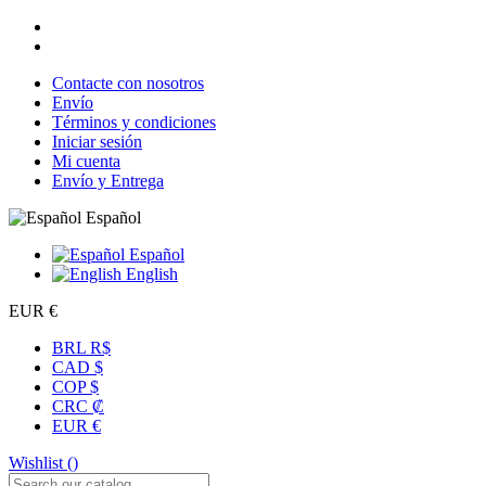
Contacte con nosotros
Envío
Términos y condiciones
Iniciar sesión
Mi cuenta
Envío y Entrega
Español
Español
English
EUR €
BRL R$
CAD $
COP $
CRC ₡
EUR €
Wishlist (
)