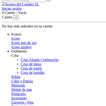
Iniciar sesión
0
Carrito
/
Vacío
Carrito
×
No hay más artículos en su carrito
Iconos
Icono
Icono pan de oro
Icono azulejo
Orfebrería
Cruz
Cruz Alzada Celebración
Cruz de mesa
Cruz de pared
Cruz de bolsillo
Biblia
Cáliz y Patena
Menorah
Molde de pan
Portacirio
Incensario
Llaveros / Pins