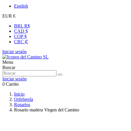
English
EUR €
BRL R$
CAD $
COP $
CRC ₡
Iniciar sesión
Menu
Buscar
Iniciar sesión
0
Carrito
Inicio
Orfebrería
Rosarios
Rosario madera Virgen del Camino