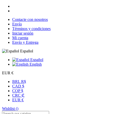
Contacte con nosotros
Envío
Términos y condiciones
Iniciar sesión
Mi cuenta
Envío y Entrega
Español
Español
English
EUR €
BRL R$
CAD $
COP $
CRC ₡
EUR €
Wishlist (
)