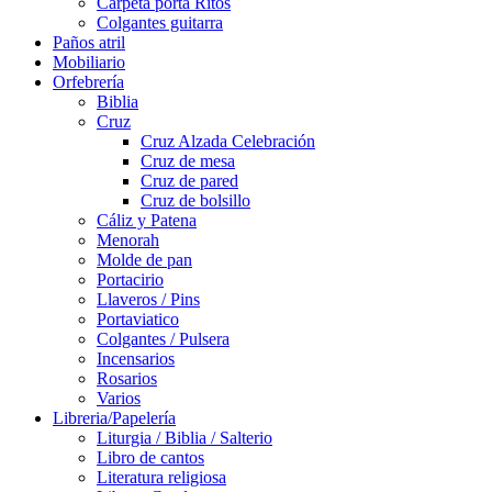
Carpeta porta Ritos
Colgantes guitarra
Paños atril
Mobiliario
Orfebrería
Biblia
Cruz
Cruz Alzada Celebración
Cruz de mesa
Cruz de pared
Cruz de bolsillo
Cáliz y Patena
Menorah
Molde de pan
Portacirio
Llaveros / Pins
Portaviatico
Colgantes / Pulsera
Incensarios
Rosarios
Varios
Libreria/Papelería
Liturgia / Biblia / Salterio
Libro de cantos
Literatura religiosa