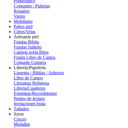
Portaviatico
Colgantes / Pulseras
Rosarios
Varios
Mobiliario
Paños atril
Cirios/Velas
Artesanía piel
Fundas Biblia
Fundas Salterio
Carpeta porta Ritos
Funda Libro de Cantos
Colgante Guitarra
Librería/Papelería
Ligurgia / Biblias / Salterios
Libro de Cantos
Literatura Religiosa
Libreta/Cuaderno
Estampas/Recordatorias
Puntos de lectura
Invitaciones boda
Tallados
Joyas
Cruces
Medallas