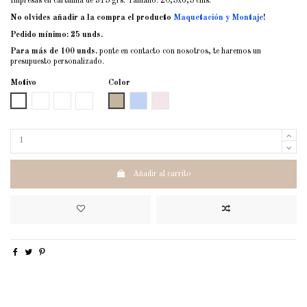
Impresas en cartulina de 315 grs. Tamaño: 20,5x6,5 cms.
No olvides añadir a la compra el producto
Maquetación y Montaje
!
Pedido mínimo: 25 unds.
Para más de 100 unds.
ponte en contacto con nosotros, te haremos un
presupuesto personalizado.
Motivo
Color
Liso
Rayas
Lunares
Estrellas
Caramelo
Celeste
Rosa nude
Añadir al carrito