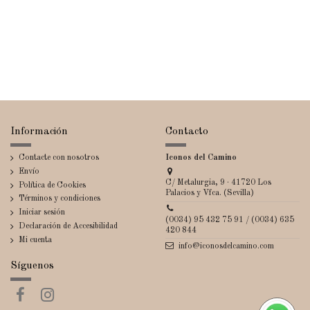
Información
Contacto
Contacte con nosotros
Iconos del Camino
Envío
C/ Metalurgia, 9 · 41720 Los
Política de Cookies
Palacios y Vfca. (Sevilla)
Términos y condiciones
Iniciar sesión
(0034) 95 432 75 91 / (0034) 635
Declaración de Accesibilidad
420 844
Mi cuenta
info@iconosdelcamino.com
Síguenos