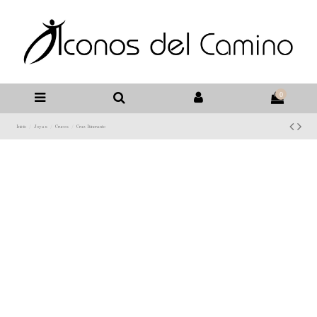
0
Inicio
Joyas
Cruces
Cruz Itinerante