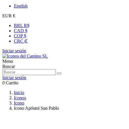
English
EUR €
BRL R$
CAD $
COP $
CRC ₡
Iniciar sesión
Menu
Buscar
Iniciar sesión
0
Carrito
Inicio
Iconos
Icono
Icono Apóstol San Pablo