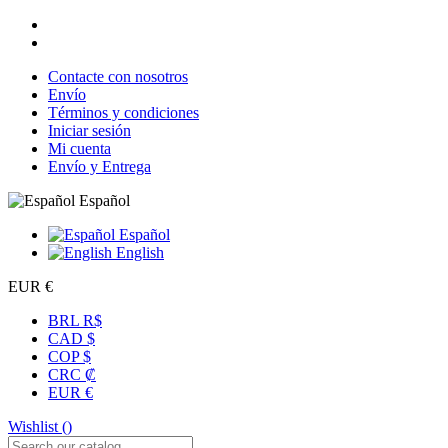
Contacte con nosotros
Envío
Términos y condiciones
Iniciar sesión
Mi cuenta
Envío y Entrega
Español
Español
English
EUR €
BRL R$
CAD $
COP $
CRC ₡
EUR €
Wishlist (
)