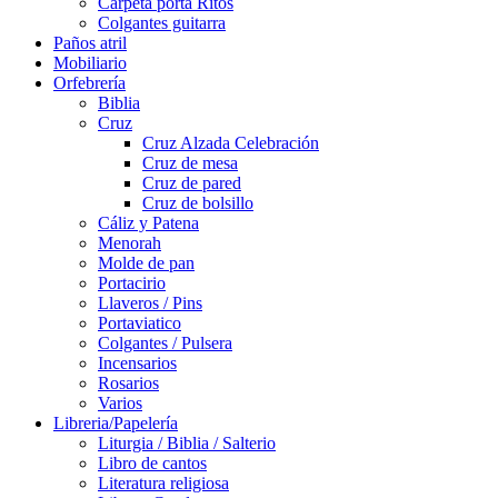
Carpeta porta Ritos
Colgantes guitarra
Paños atril
Mobiliario
Orfebrería
Biblia
Cruz
Cruz Alzada Celebración
Cruz de mesa
Cruz de pared
Cruz de bolsillo
Cáliz y Patena
Menorah
Molde de pan
Portacirio
Llaveros / Pins
Portaviatico
Colgantes / Pulsera
Incensarios
Rosarios
Varios
Libreria/Papelería
Liturgia / Biblia / Salterio
Libro de cantos
Literatura religiosa