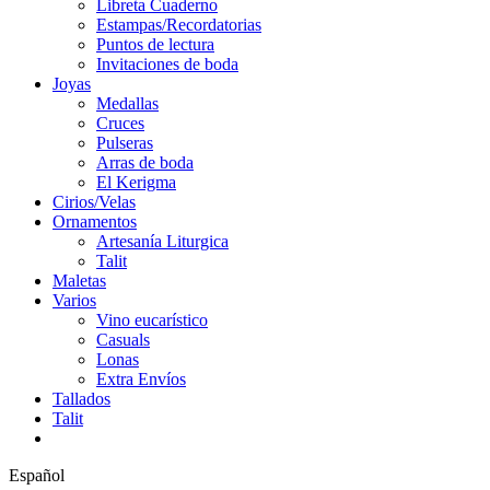
Libreta Cuaderno
Estampas/Recordatorias
Puntos de lectura
Invitaciones de boda
Joyas
Medallas
Cruces
Pulseras
Arras de boda
El Kerigma
Cirios/Velas
Ornamentos
Artesanía Liturgica
Talit
Maletas
Varios
Vino eucarístico
Casuals
Lonas
Extra Envíos
Tallados
Talit
Español