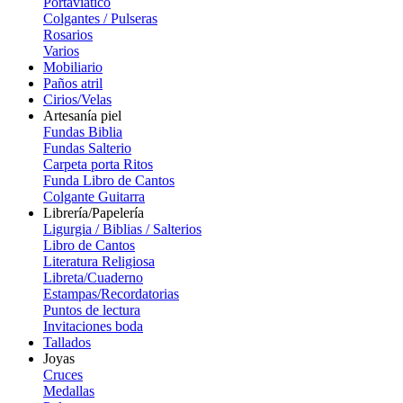
Portaviatico
Colgantes / Pulseras
Rosarios
Varios
Mobiliario
Paños atril
Cirios/Velas
Artesanía piel
Fundas Biblia
Fundas Salterio
Carpeta porta Ritos
Funda Libro de Cantos
Colgante Guitarra
Librería/Papelería
Ligurgia / Biblias / Salterios
Libro de Cantos
Literatura Religiosa
Libreta/Cuaderno
Estampas/Recordatorias
Puntos de lectura
Invitaciones boda
Tallados
Joyas
Cruces
Medallas