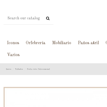
Iconos
Orfebrería
Mobiliario
Paños atril
Varios
Inicio
Tallados
Porta cirio Catecumenal