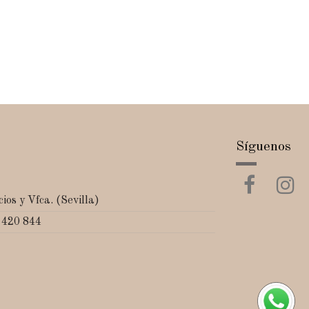
Síguenos
ios y Vfca. (Sevilla)
 420 844