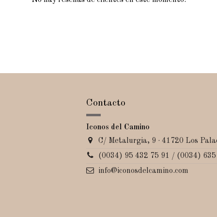
No hay reseñas de clientes en este momento.
Contacto
Iconos del Camino
C/ Metalurgia, 9 · 41720 Los Palac
(0034) 95 432 75 91 / (0034) 635
info@iconosdelcamino.com