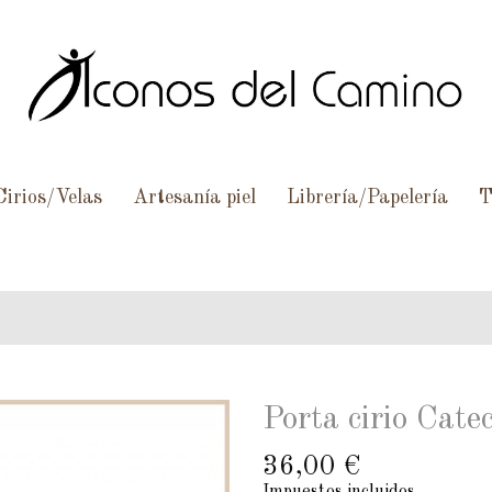
Cirios/Velas
Artesanía piel
Librería/Papelería
T
Porta cirio Cat
36,00 €