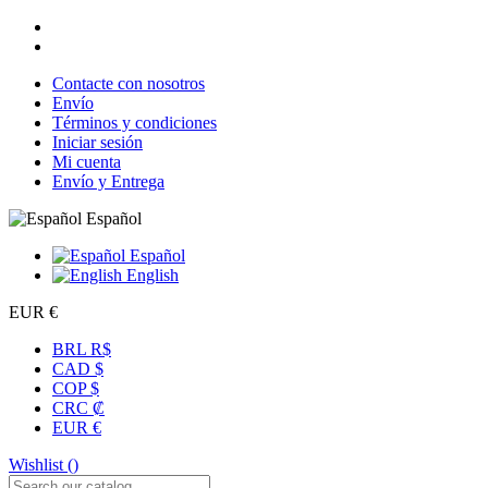
Contacte con nosotros
Envío
Términos y condiciones
Iniciar sesión
Mi cuenta
Envío y Entrega
Español
Español
English
EUR €
BRL R$
CAD $
COP $
CRC ₡
EUR €
Wishlist (
)