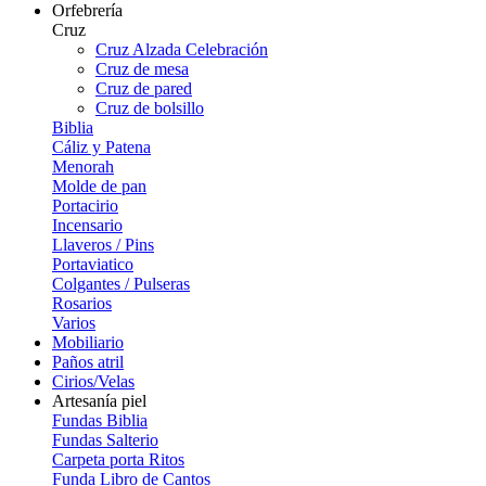
Orfebrería
Cruz
Cruz Alzada Celebración
Cruz de mesa
Cruz de pared
Cruz de bolsillo
Biblia
Cáliz y Patena
Menorah
Molde de pan
Portacirio
Incensario
Llaveros / Pins
Portaviatico
Colgantes / Pulseras
Rosarios
Varios
Mobiliario
Paños atril
Cirios/Velas
Artesanía piel
Fundas Biblia
Fundas Salterio
Carpeta porta Ritos
Funda Libro de Cantos