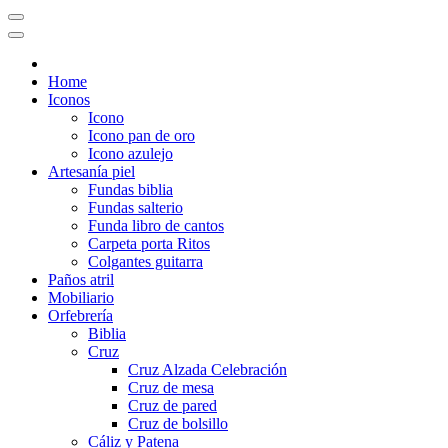
Home
Iconos
Icono
Icono pan de oro
Icono azulejo
Artesanía piel
Fundas biblia
Fundas salterio
Funda libro de cantos
Carpeta porta Ritos
Colgantes guitarra
Paños atril
Mobiliario
Orfebrería
Biblia
Cruz
Cruz Alzada Celebración
Cruz de mesa
Cruz de pared
Cruz de bolsillo
Cáliz y Patena