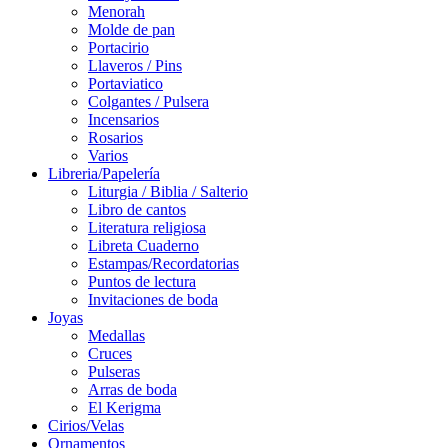
Menorah
Molde de pan
Portacirio
Llaveros / Pins
Portaviatico
Colgantes / Pulsera
Incensarios
Rosarios
Varios
Libreria/Papelería
Liturgia / Biblia / Salterio
Libro de cantos
Literatura religiosa
Libreta Cuaderno
Estampas/Recordatorias
Puntos de lectura
Invitaciones de boda
Joyas
Medallas
Cruces
Pulseras
Arras de boda
El Kerigma
Cirios/Velas
Ornamentos