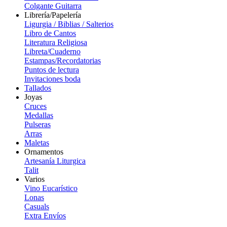
Colgante Guitarra
Librería/Papelería
Ligurgia / Biblias / Salterios
Libro de Cantos
Literatura Religiosa
Libreta/Cuaderno
Estampas/Recordatorias
Puntos de lectura
Invitaciones boda
Tallados
Joyas
Cruces
Medallas
Pulseras
Arras
Maletas
Ornamentos
Artesanía Liturgica
Talit
Varios
Vino Eucarístico
Lonas
Casuals
Extra Envíos