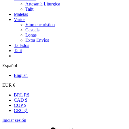
Artesanía Liturgica
Talit
Maletas
Varios
Vino eucarístico
Casuals
Lonas
Extra Envíos
Tallados
Talit
Español
English
EUR €
BRL R$
CAD $
COP $
CRC ₡
Iniciar sesión