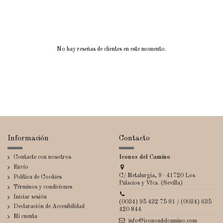
No hay reseñas de clientes en este momento.
Información
Contacto
Contacte con nosotros
Iconos del Camino
Envío
C/ Metalurgia, 9 · 41720 Los
Política de Cookies
Palacios y Vfca. (Sevilla)
Términos y condiciones
Iniciar sesión
(0034) 95 432 75 91 / (0034) 635
Declaración de Accesibilidad
420 844
Mi cuenta
info@iconosdelcamino.com