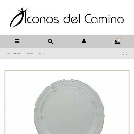
0
Inicio
Orfebrería
Portacirio
Porta cirio